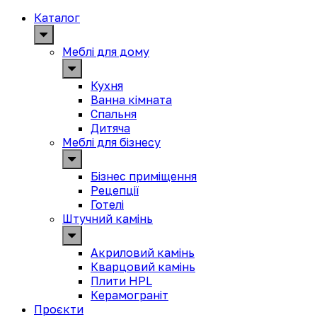
Каталог
Меблі для дому
Кухня
Ванна кімната
Спальня
Дитяча
Меблі для бізнесу
Бізнес приміщення
Рецепції
Готелі
Штучний камінь
Акриловий камінь
Кварцовий камінь
Плити HPL
Керамограніт
Проєкти