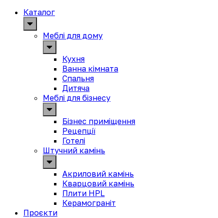
Каталог
Меблі для дому
Кухня
Ванна кімната
Спальня
Дитяча
Меблі для бізнесу
Бізнес приміщення
Рецепції
Готелі
Штучний камінь
Акриловий камінь
Кварцовий камінь
Плити HPL
Керамограніт
Проєкти