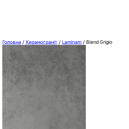
Головна
/
Керамограніт
/
Laminam
/
Blend Grigio