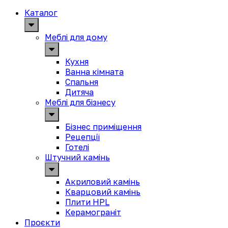
Каталог
Меблі для дому
Кухня
Ванна кімната
Спальня
Дитяча
Меблі для бізнесу
Бізнес приміщення
Рецепції
Готелі
Штучний камінь
Акриловий камінь
Кварцовий камінь
Плити HPL
Керамограніт
Проєкти