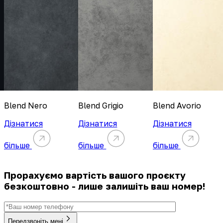
Blend Nero
Blend Grigio
Blend Avorio
Дізнатися
Дізнатися
Дізнатися
більше
більше
більше
Прорахуємо вартість вашого проєкту
безкоштовно - лише залишіть ваш номер!
Передзвоніть мені