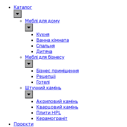
Каталог
Меблі для дому
Кухня
Ванна кімната
Спальня
Дитяча
Меблі для бізнесу
Бізнес приміщення
Рецепції
Готелі
Штучний камінь
Акриловий камінь
Кварцовий камінь
Плити HPL
Керамограніт
Проєкти