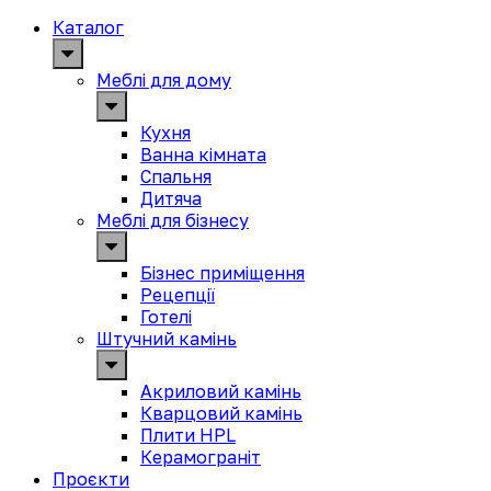
Каталог
Меблі для дому
Кухня
Ванна кімната
Спальня
Дитяча
Меблі для бізнесу
Бізнес приміщення
Рецепції
Готелі
Штучний камінь
Акриловий камінь
Кварцовий камінь
Плити HPL
Керамограніт
Проєкти