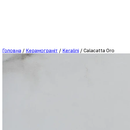
Головна
/
Керамограніт
/
Keralini
/
Calacatta Oro