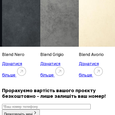
Blend Nero
Blend Grigio
Blend Avorio
Дізнатися
Дізнатися
Дізнатися
більше
більше
більше
Прорахуємо вартість вашого проєкту
безкоштовно - лише залишіть ваш номер!
Передзвоніть мені