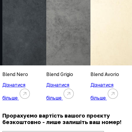
Blend Nero
Blend Grigio
Blend Avorio
Дізнатися
Дізнатися
Дізнатися
більше
більше
більше
Прорахуємо вартість вашого проєкту
безкоштовно - лише залишіть ваш номер!