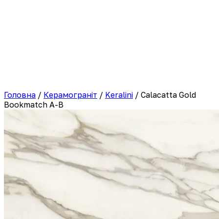
Головна
/
Керамограніт
/
Keralini
/
Calacatta Gold
Bookmatch A-B