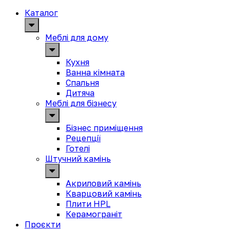
Каталог
Меблі для дому
Кухня
Ванна кімната
Спальня
Дитяча
Меблі для бізнесу
Бізнес приміщення
Рецепції
Готелі
Штучний камінь
Акриловий камінь
Кварцовий камінь
Плити HPL
Керамограніт
Проєкти