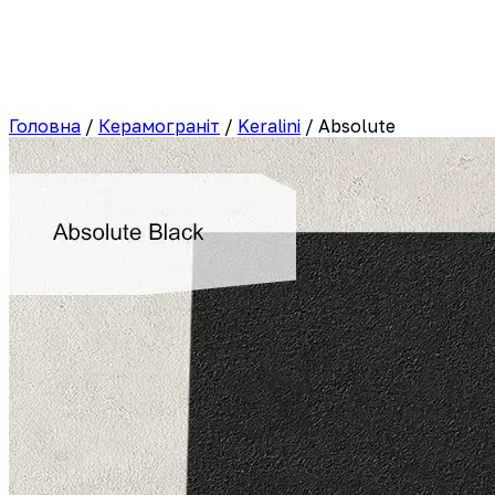
Головна
/
Керамограніт
/
Keralini
/
Absolute