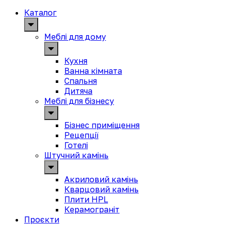
Каталог
Меблі для дому
Кухня
Ванна кімната
Спальня
Дитяча
Меблі для бізнесу
Бізнес приміщення
Рецепції
Готелі
Штучний камінь
Акриловий камінь
Кварцовий камінь
Плити HPL
Керамограніт
Проєкти