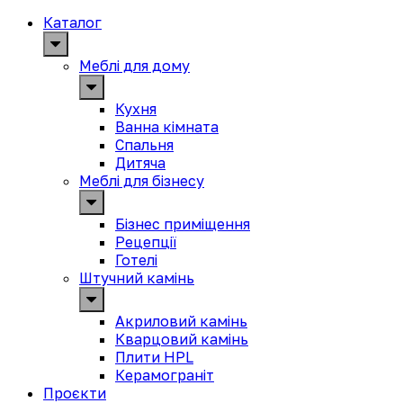
Каталог
Меблі для дому
Кухня
Ванна кімната
Спальня
Дитяча
Меблі для бізнесу
Бізнес приміщення
Рецепції
Готелі
Штучний камінь
Акриловий камінь
Кварцовий камінь
Плити HPL
Керамограніт
Проєкти