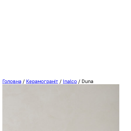
Головна
/
Керамограніт
/
Inalco
/
Duna