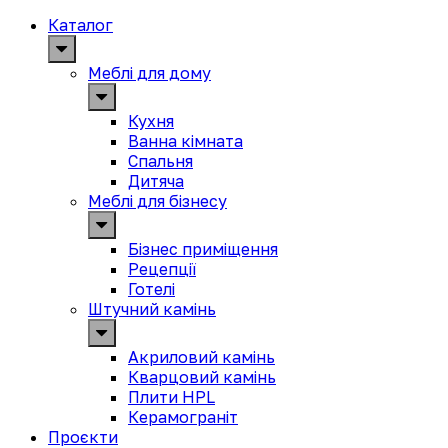
Каталог
Меблі для дому
Кухня
Ванна кімната
Спальня
Дитяча
Меблі для бізнесу
Бізнес приміщення
Рецепції
Готелі
Штучний камінь
Акриловий камінь
Кварцовий камінь
Плити HPL
Керамограніт
Проєкти