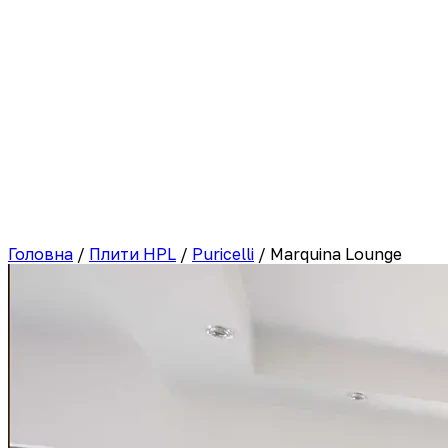
Головна
/
Плити HPL
/
Puricelli
/
Marquina Lounge