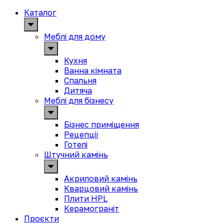
Каталог
Меблі для дому
Кухня
Ванна кімната
Спальня
Дитяча
Меблі для бізнесу
Бізнес приміщення
Рецепції
Готелі
Штучний камінь
Акриловий камінь
Кварцовий камінь
Плити HPL
Керамограніт
Проєкти