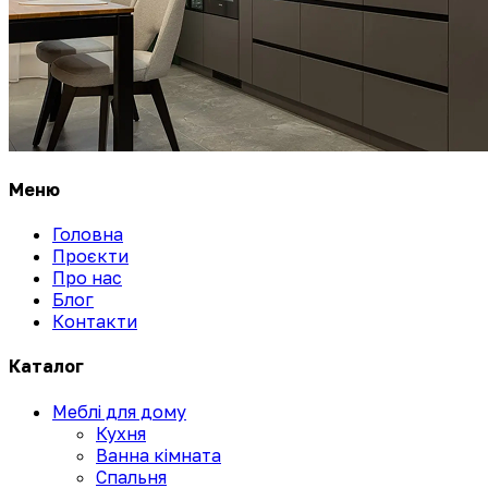
Меню
Головна
Проєкти
Про нас
Блог
Контакти
Каталог
Меблі для дому
Кухня
Ванна кімната
Спальня