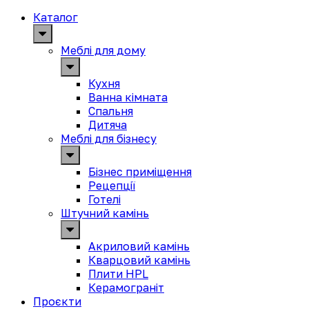
Каталог
Меблі для дому
Кухня
Ванна кімната
Спальня
Дитяча
Меблі для бізнесу
Бізнес приміщення
Рецепції
Готелі
Штучний камінь
Акриловий камінь
Кварцовий камінь
Плити HPL
Керамограніт
Проєкти