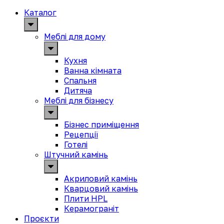
Каталог
Меблі для дому
Кухня
Ванна кімната
Спальня
Дитяча
Меблі для бізнесу
Бізнес приміщення
Рецепції
Готелі
Штучний камінь
Акриловий камінь
Кварцовий камінь
Плити HPL
Керамограніт
Проєкти