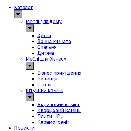
Каталог
Меблі для дому
Кухня
Ванна кімната
Спальня
Дитяча
Меблі для бізнесу
Бізнес приміщення
Рецепції
Готелі
Штучний камінь
Акриловий камінь
Кварцовий камінь
Плити HPL
Керамограніт
Проєкти