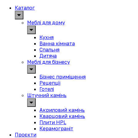
Каталог
Меблі для дому
Кухня
Ванна кімната
Спальня
Дитяча
Меблі для бізнесу
Бізнес приміщення
Рецепції
Готелі
Штучний камінь
Акриловий камінь
Кварцовий камінь
Плити HPL
Керамограніт
Проєкти