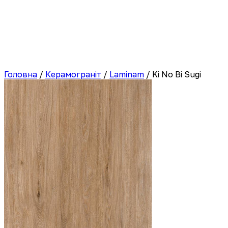
Головна
/
Керамограніт
/
Laminam
/
Ki No Bi Sugi