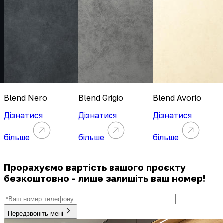
Blend Nero
Blend Grigio
Blend Avorio
Дізнатися
Дізнатися
Дізнатися
більше
більше
більше
Прорахуємо вартість вашого проєкту
безкоштовно - лише залишіть ваш номер!
Передзвоніть мені