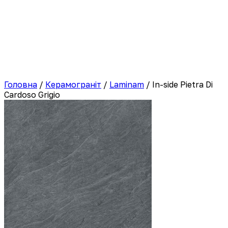
Головна
/
Керамограніт
/
Laminam
/
In-side Pietra Di
Cardoso Grigio