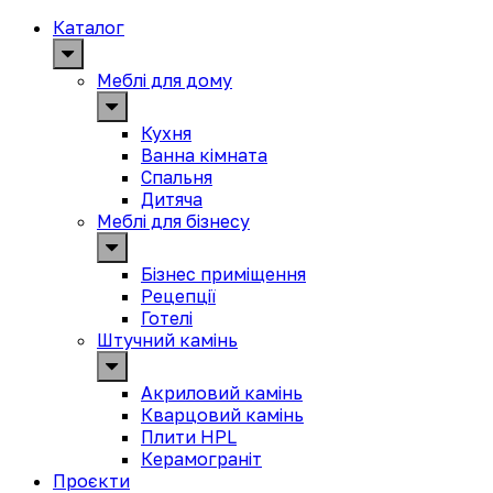
Каталог
Меблі для дому
Кухня
Ванна кімната
Спальня
Дитяча
Меблі для бізнесу
Бізнес приміщення
Рецепції
Готелі
Штучний камінь
Акриловий камінь
Кварцовий камінь
Плити HPL
Керамограніт
Проєкти