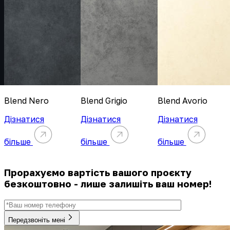
Blend Nero
Blend Grigio
Blend Avorio
Дізнатися
Дізнатися
Дізнатися
більше
більше
більше
Прорахуємо вартість вашого проєкту
безкоштовно - лише залишіть ваш номер!
Передзвоніть мені