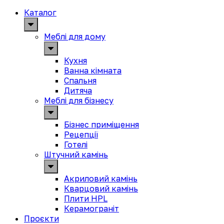
Каталог
Меблі для дому
Кухня
Ванна кімната
Спальня
Дитяча
Меблі для бізнесу
Бізнес приміщення
Рецепції
Готелі
Штучний камінь
Акриловий камінь
Кварцовий камінь
Плити HPL
Керамограніт
Проєкти