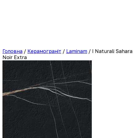
Головна
/
Керамограніт
/
Laminam
/
I Naturali Sahara
Noir Extra