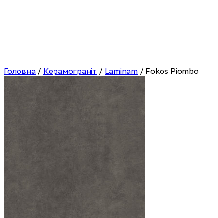
Головна
/
Керамограніт
/
Laminam
/
Fokos Piombo