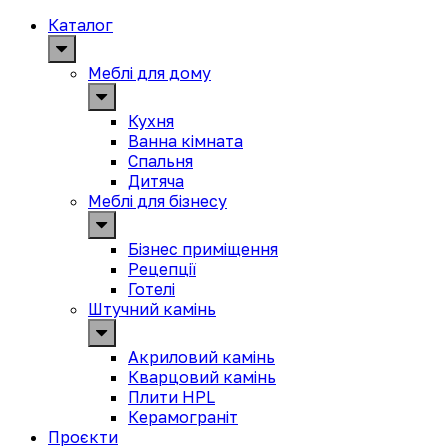
Каталог
Меблі для дому
Кухня
Ванна кімната
Спальня
Дитяча
Меблі для бізнесу
Бізнес приміщення
Рецепції
Готелі
Штучний камінь
Акриловий камінь
Кварцовий камінь
Плити HPL
Керамограніт
Проєкти