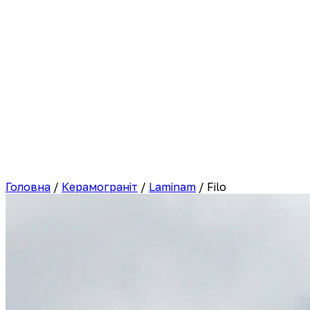
Головна
/
Керамограніт
/
Laminam
/
Filo