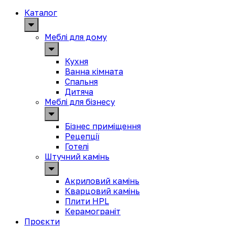
Каталог
Меблі для дому
Кухня
Ванна кімната
Спальня
Дитяча
Меблі для бізнесу
Бізнес приміщення
Рецепції
Готелі
Штучний камінь
Акриловий камінь
Кварцовий камінь
Плити HPL
Керамограніт
Проєкти