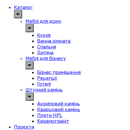
Каталог
Меблі для дому
Кухня
Ванна кімната
Спальня
Дитяча
Меблі для бізнесу
Бізнес приміщення
Рецепції
Готелі
Штучний камінь
Акриловий камінь
Кварцовий камінь
Плити HPL
Керамограніт
Проєкти