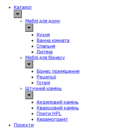
Каталог
Меблі для дому
Кухня
Ванна кімната
Спальня
Дитяча
Меблі для бізнесу
Бізнес приміщення
Рецепції
Готелі
Штучний камінь
Акриловий камінь
Кварцовий камінь
Плити HPL
Керамограніт
Проєкти