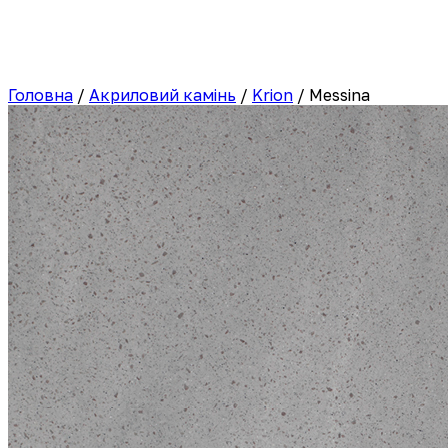
Головна
/
Акриловий камінь
/
Krion
/
Messina