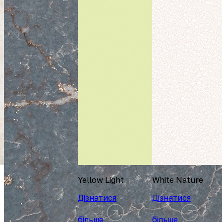
Yellow Light
White Nature
Дізнатися
Дізнатися
більше
більше