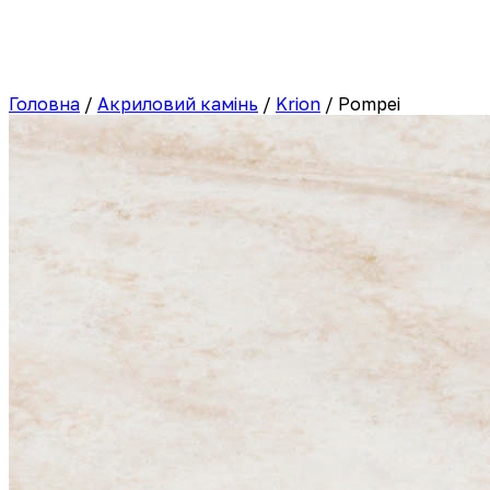
Головна
/
Акриловий камінь
/
Krion
/
Pompei