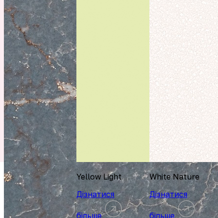
Yellow Light
White Nature
Дізнатися
Дізнатися
більше
більше