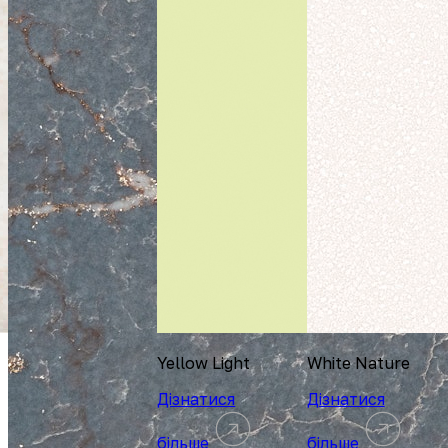
Yellow Light
White Nature
Дізнатися
Дізнатися
більше
більше