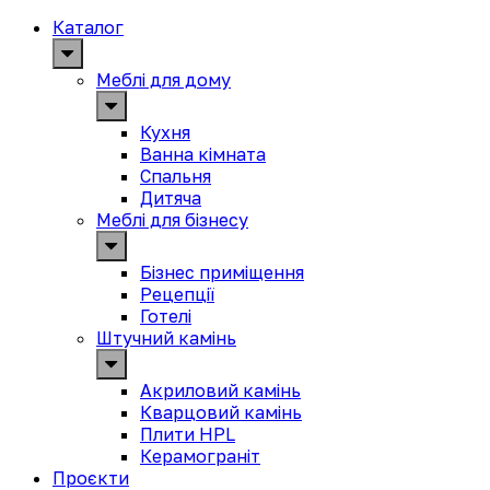
Каталог
Меблі для дому
Кухня
Ванна кімната
Спальня
Дитяча
Меблі для бізнесу
Бізнес приміщення
Рецепції
Готелі
Штучний камінь
Акриловий камінь
Кварцовий камінь
Плити HPL
Керамограніт
Проєкти