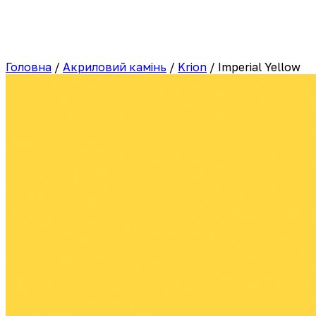
Головна
/
Акриловий камінь
/
Krion
/
Imperial Yellow