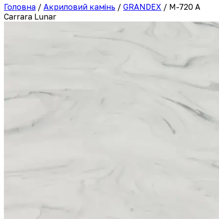
Головна
/
Акриловий камінь
/
GRANDEX
/
M-720 A
Carrara Lunar