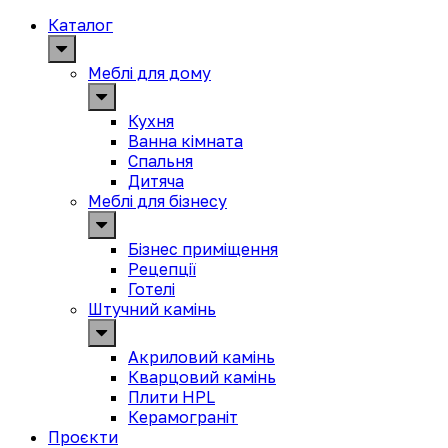
Каталог
Меблі для дому
Кухня
Ванна кімната
Спальня
Дитяча
Меблі для бізнесу
Бізнес приміщення
Рецепції
Готелі
Штучний камінь
Акриловий камінь
Кварцовий камінь
Плити HPL
Керамограніт
Проєкти