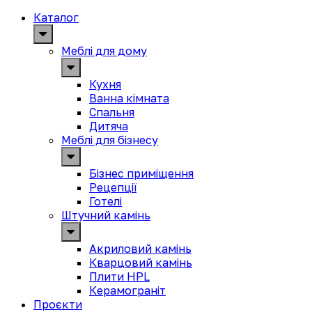
Каталог
Меблі для дому
Кухня
Ванна кімната
Спальня
Дитяча
Меблі для бізнесу
Бізнес приміщення
Рецепції
Готелі
Штучний камінь
Акриловий камінь
Кварцовий камінь
Плити HPL
Керамограніт
Проєкти