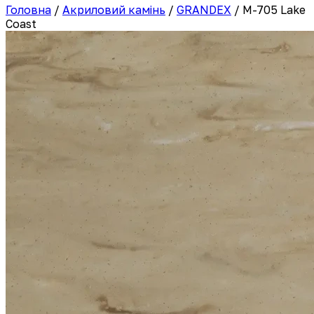
Головна
/
Акриловий камінь
/
GRANDEX
/
M-705 Lake
Coast