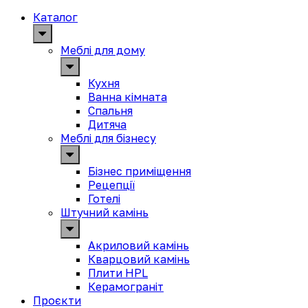
Каталог
Меблі для дому
Кухня
Ванна кімната
Спальня
Дитяча
Меблі для бізнесу
Бізнес приміщення
Рецепції
Готелі
Штучний камінь
Акриловий камінь
Кварцовий камінь
Плити HPL
Керамограніт
Проєкти