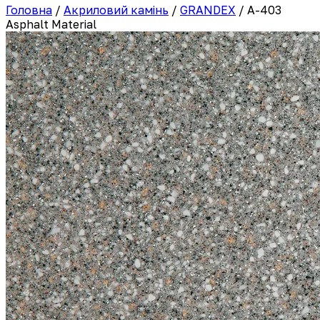
Головна
/
Акриловий камінь
/
GRANDEX
/
A-403
Asphalt Material