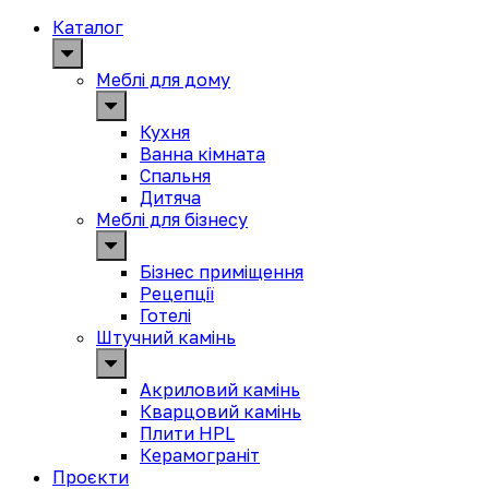
Каталог
Меблі для дому
Кухня
Ванна кімната
Спальня
Дитяча
Меблі для бізнесу
Бізнес приміщення
Рецепції
Готелі
Штучний камінь
Акриловий камінь
Кварцовий камінь
Плити HPL
Керамограніт
Проєкти