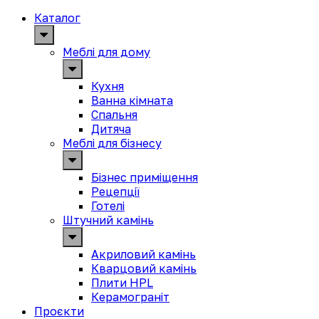
Каталог
Меблі для дому
Кухня
Ванна кімната
Спальня
Дитяча
Меблі для бізнесу
Бізнес приміщення
Рецепції
Готелі
Штучний камінь
Акриловий камінь
Кварцовий камінь
Плити HPL
Керамограніт
Проєкти